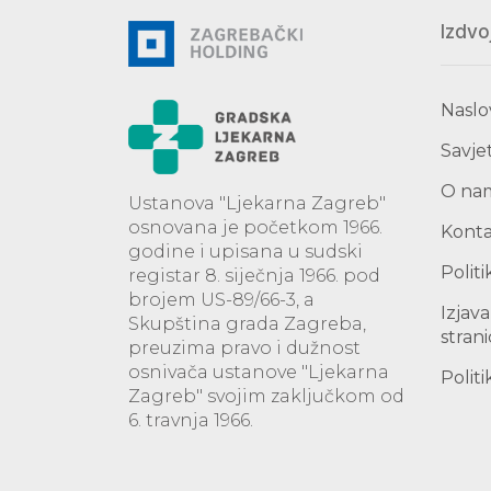
Izdvo
Naslo
Savjet
O na
Ustanova "Ljekarna Zagreb"
osnovana je početkom 1966.
Kont
godine i upisana u sudski
Politi
registar 8. siječnja 1966. pod
brojem US-89/66-3, a
Izjav
Skupština grada Zagreba,
stran
preuzima pravo i dužnost
osnivača ustanove "Ljekarna
Politi
Zagreb" svojim zaključkom od
6. travnja 1966.