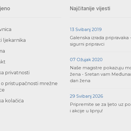
jeno
Najčitanije vijesti
vnica
13 Svibanj 2019
Galenska izrada pripravaka 
i ljekarnika
sigurni pripravci
ma
07 Ožujak 2020
akt
Naše magistre pokazuju m
ka privatnosti
žena - Sretan vam Međuna
dan žena
a o pristupačnosti mrežne
ice
29 Svibanj 2026
ka kolačića
Pripremite se za ljeto uz p
i akcije u lipnju!