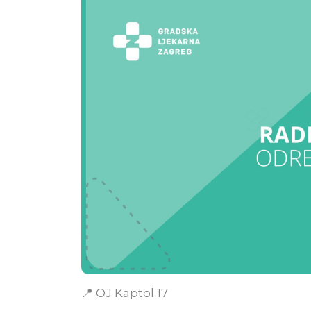
📍
OJ Kaptol 17