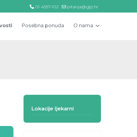
01 4557-102
pitanja@gljz.hr
vosti
Posebna ponuda
O nama
Lokacije ljekarni