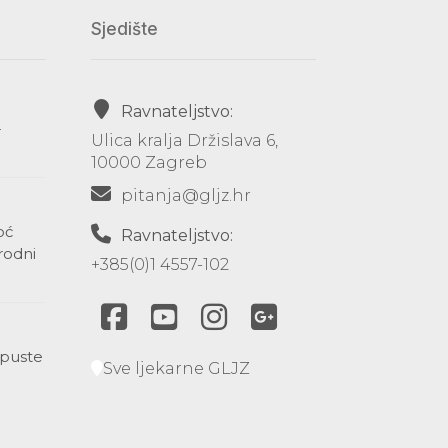
Sjedište
Ravnateljstvo:
-
Ulica kralja Držislava 6,
10000 Zagreb
pitanja@gljz.hr
oć
Ravnateljstvo:
rodni
+385(0)1 4557-102
opuste
Sve ljekarne GLJZ