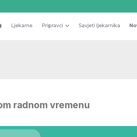
Ljekarne
Pripravci
Savjeti ljekarnika
No
nom radnom vremenu