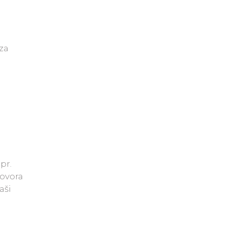
za
pr.
govora
aši