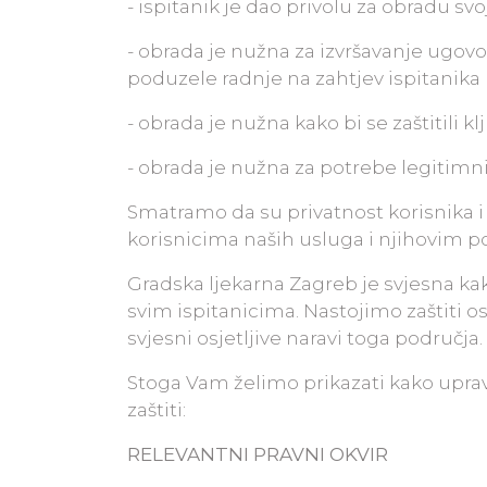
- ispitanik je dao privolu za obradu s
- obrada je nužna za izvršavanje ugovor
poduzele radnje na zahtjev ispitanika 
- obrada je nužna kako bi se zaštitili kl
- obrada je nužna za potrebe legitimn
Smatramo da su privatnost korisnika i
korisnicima naših usluga i njihovim 
Gradska ljekarna Zagreb je svjesna ka
svim ispitanicima. Nastojimo zaštiti o
svjesni osjetljive naravi toga područja.
Stoga Vam želimo prikazati kako upr
zaštiti:
RELEVANTNI PRAVNI OKVIR