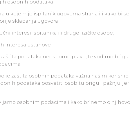
vojih osobnih podataka
a u kojem je ispitanik ugovorna strana ili kako bi se
prije sklapanja ugovora
jučni interesi ispitanika ili druge fizičke osobe;
ih interesa ustanove
 zaštita podataka neosporno pravo, te vodimo brigu
podacima.
ko je zaštita osobnih podataka važna našim korisnic
sobnih podataka posvetiti osobitu brigu i pažnju, je
avljamo osobnim podacima i kako brinemo o njihovo