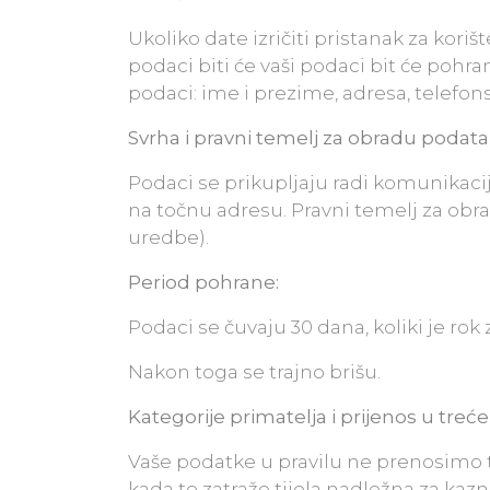
Ukoliko date izričiti pristanak za kori
podaci biti će vaši podaci bit će pohran
podaci: ime i prezime, adresa, telefons
Svrha i pravni temelj za obradu podata
Podaci se prikupljaju radi komunikaci
na točnu adresu. Pravni temelj za obrad
uredbe).
Period pohrane:
Podaci se čuvaju 30 dana, koliki je ro
Nakon toga se trajno brišu.
Kategorije primatelja i prijenos u treće
Vaše podatke u pravilu ne prenosimo 
kada to zatraže tijela nadležna za kaz