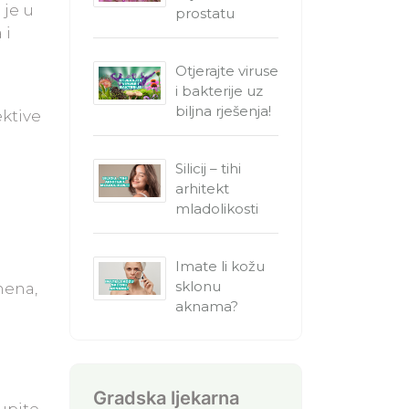
 je u
prostatu
 i
Otjerajte viruse
i bakterije uz
biljna rješenja!
ektive
Silicij – tihi
arhitekt
mladolikosti
Imate li kožu
sklonu
mena,
aknama?
Gradska ljekarna