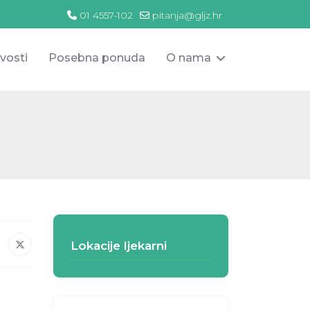
01 4557-102
pitanja@gljz.hr
vosti
Posebna ponuda
O nama
Lokacije ljekarni