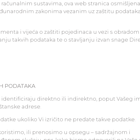
 računalnim sustavima, ova web stranica osmišljena
eđunarodnim zakonima vezanim uz zaštitu podataka
enta i vijeća o zaštiti pojedinaca u vezi s obradom
ju takvih podataka te o stavljanju izvan snage Dir
IH PODATAKA
identificiraju direktno ili indirektno, poput Vašeg i
oštanske adrese.
atke ukoliko Vi izričito ne predate takve podatke.
ristimo, ili prenosimo u opsegu – sadržajnom i