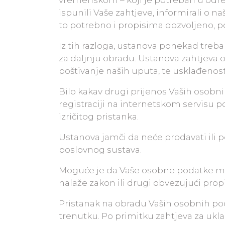
vremenskom – koji je potreban u odre
ispunili Vaše zahtjeve, informirali o 
to potrebno i propisima dozvoljeno, p
Iz tih razloga, ustanova ponekad treb
za daljnju obradu. Ustanova zahtjeva o
poštivanje naših uputa, te usklađenost
Bilo kakav drugi prijenos Vaših osobni
registraciji na internetskom servisu
izričitog pristanka.
Ustanova jamči da neće prodavati ili p
poslovnog sustava.
Moguće je da Vaše osobne podatke mor
nalaže zakon ili drugi obvezujući propi
Pristanak na obradu Vaših osobnih podat
trenutku. Po primitku zahtjeva za uklan