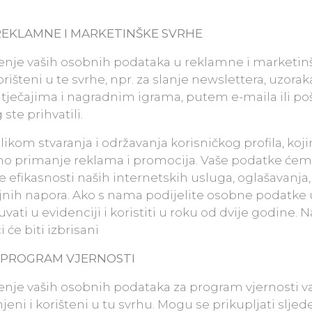
REKLAMNE I MARKETINŠKE SVRHE
ištenje vaših osobnih podataka u reklamne i marketin
orišteni u te svrhe, npr. za slanje newslettera, uzorak
tječajima i nagradnim igrama, putem e-maila ili pošt
te prihvatili.
ikom stvaranja i održavanja korisničkog profila, koj
alno primanje reklama i promocija. Vaše podatke će
je efikasnosti naših internetskih usluga, oglašavanja,
dajnih napora. Ako s nama podijelite osobne podatke 
vati u evidenciji i koristiti u roku od dvije godine. 
 će biti izbrisani
 PROGRAM VJERNOSTI
štenje vaših osobnih podataka za program vjernosti v
jeni i korišteni u tu svrhu. Mogu se prikupljati sljed