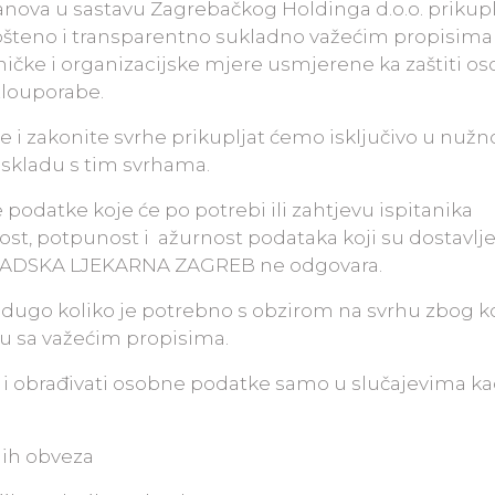
anova u sastavu Zagrebačkog Holdinga d.o.o. prikuplj
ošteno i transparentno sukladno važećim propisima
čke i organizacijske mjere usmjerene ka zaštiti o
zlouporabe.
te i zakonite svrhe prikupljat ćemo isključivo u nuž
u skladu s tim svrhama.
 podatke koje će po potrebi ili zahtjevu ispitanika
avilnost, potpunost i ažurnost podataka koji su dostavlj
a GRADSKA LJEKARNA ZAGREB ne odgovara.
o dugo koliko je potrebno s obzirom na svrhu zbog k
du sa važećim propisima.
i i obrađivati osobne podatke samo u slučajevima ka
nih obveza