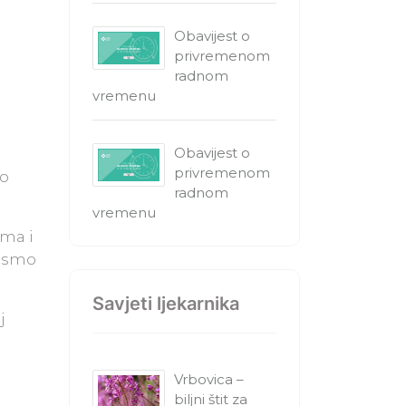
Obavijest o
privremenom
radnom
vremenu
Obavijest o
privremenom
 o
radnom
vremenu
ima i
r smo
Savjeti ljekarnika
j
Vrbovica –
biljni štit za