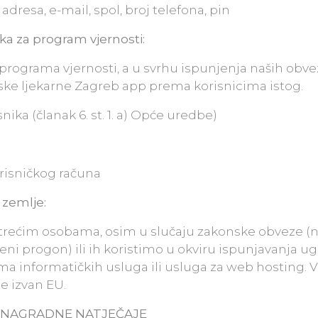
dresa, e-mail, spol, broj telefona, pin
ka za program vjernosti:
rograma vjernosti, a u svrhu ispunjenja naših obve
ske ljekarne Zagreb app prema korisnicima istog.
nika (članak 6. st. 1. a) Opće uredbe)
orisničkog računa
 zemlje:
trećim osobama, osim u slučaju zakonske obveze (n
neni progon) ili ih koristimo u okviru ispunjavanja u
jima informatičkih usluga ili usluga za web hosting. V
e izvan EU.
 NAGRADNE NATJEČAJE