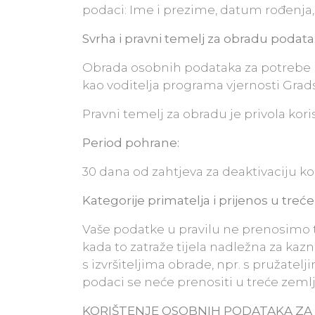
podaci: Ime i prezime, datum rođenja, a
Svrha i pravni temelj za obradu podata
Obrada osobnih podataka za potrebe p
kao voditelja programa vjernosti Grad
Pravni temelj za obradu je privola koris
Period pohrane:
30 dana od zahtjeva za deaktivaciju k
Kategorije primatelja i prijenos u treće
Vaše podatke u pravilu ne prenosimo 
kada to zatraže tijela nadležna za kaz
s izvršiteljima obrade, npr. s pružatel
podaci se neće prenositi u treće zemlj
KORIŠTENJE OSOBNIH PODATAKA
ZA