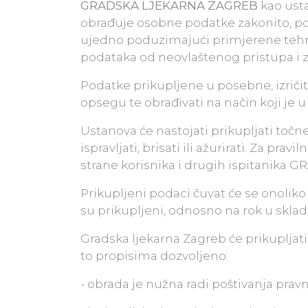
GRADSKA LJEKARNA ZAGREB
kao ust
obrađuje osobne podatke zakonito, p
ujedno poduzimajući primjerene tehni
podataka od neovlaštenog pristupa i 
Podatke prikupljene u posebne, izriči
opsegu te obrađivati na način koji je 
Ustanova će nastojati prikupljati točne
ispravljati, brisati ili ažurirati. Za pr
strane korisnika i drugih ispitanik
Prikupljeni podaci čuvat će se onolik
su prikupljeni, odnosno na rok u skla
Gradska ljekarna Zagreb će prikupljat
to propisima dozvoljeno:
- obrada je nužna radi poštivanja prav