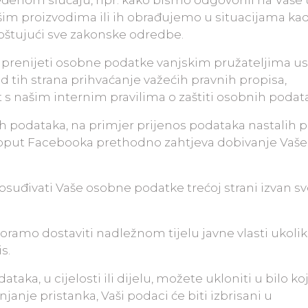
đenom slučaju, npr. kako bismo odgovorili na Vaše 
našim proizvodima ili ih obrađujemo u situacijama kad
oštujući sve zakonske odredbe.
a prenijeti osobne podatke vanjskim pružateljima u
d tih strana prihvaćanje važećih pravnih propisa,
 s našim internim pravilima o zaštiti osobnih podat
h podataka, na primjer prijenos podataka nastalih p
 poput Facebooka prethodno zahtjeva dobivanje Vaš
osuđivati Vaše osobne podatke trećoj strani izvan s
amo dostaviti nadležnom tijelu javne vlasti ukolik
s.
aka, u cijelosti ili dijelu, možete ukloniti u bilo k
janje pristanka, Vaši podaci će biti izbrisani u