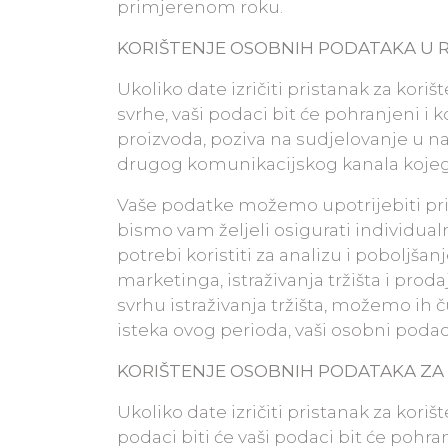
primjerenom roku.
KORIŠTENJE OSOBNIH PODATAKA U 
Ukoliko date izričiti pristanak za kor
svrhe, vaši podaci bit će pohranjeni i k
proizvoda, poziva na sudjelovanje u na
drugog komunikacijskog kanala kojeg s
Vaše podatke možemo upotrijebiti pril
bismo vam željeli osigurati individu
potrebi koristiti za analizu i poboljšan
marketinga, istraživanja tržišta i pro
svrhu istraživanja tržišta, možemo ih ču
isteka ovog perioda, vaši osobni podaci
KORIŠTENJE OSOBNIH PODATAKA ZA
Ukoliko date izričiti pristanak za kori
podaci biti će vaši podaci bit će pohran