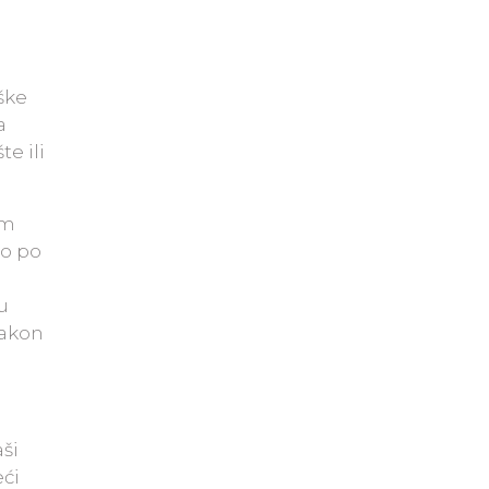
ške
a
e ili
im
mo po
u
Nakon
aši
eći