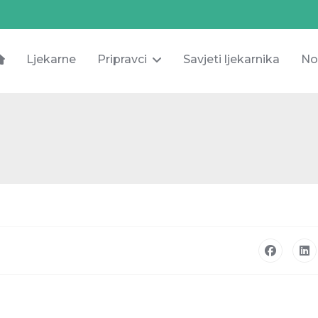
Ljekarne
Pripravci
Savjeti ljekarnika
No