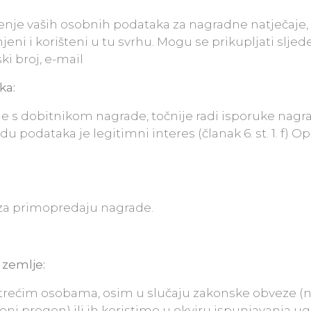
štenje vaših osobnih podataka za nagradne natječaje, 
jeni i korišteni u tu svrhu. Mogu se prikupljati sljed
ki broj, e-mail
ka:
je s dobitnikom nagrade, točnije radi isporuke nagr
u podataka je legitimni interes (članak 6. st. 1. f) O
k za primopredaju nagrade.
 zemlje:
trećim osobama, osim u slučaju zakonske obveze (n
neni progon) ili ih koristimo u okviru ispunjavanja u