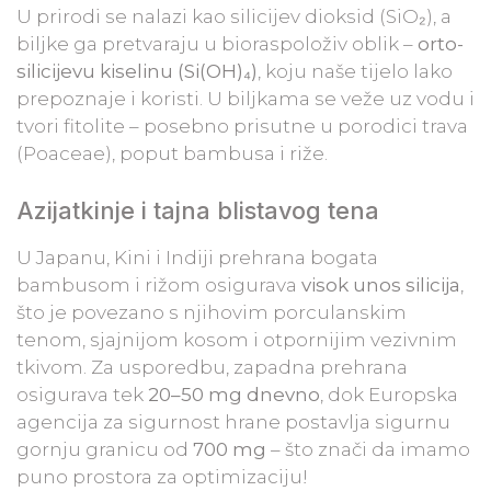
U prirodi se nalazi kao silicijev dioksid (SiO₂), a
biljke ga pretvaraju u bioraspoloživ oblik –
orto-
silicijevu kiselinu (Si(OH)₄)
, koju naše tijelo lako
prepoznaje i koristi. U biljkama se veže uz vodu i
tvori fitolite – posebno prisutne u porodici trava
(Poaceae), poput bambusa i riže.
Azijatkinje i tajna blistavog tena
U Japanu, Kini i Indiji prehrana bogata
bambusom i rižom osigurava
visok unos silicija
,
što je povezano s njihovim porculanskim
tenom, sjajnijom kosom i otpornijim vezivnim
tkivom. Za usporedbu, zapadna prehrana
osigurava tek
20–50 mg dnevno
, dok Europska
agencija za sigurnost hrane postavlja sigurnu
gornju granicu od
700 mg
– što znači da imamo
puno prostora za optimizaciju!