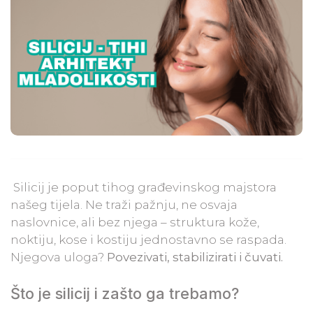
Silicij je poput tihog građevinskog majstora
našeg tijela. Ne traži pažnju, ne osvaja
naslovnice, ali bez njega – struktura kože,
noktiju, kose i kostiju jednostavno se raspada.
Njegova uloga?
Povezivati, stabilizirati i čuvati.
Što je silicij i zašto ga trebamo?