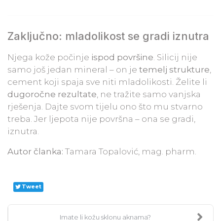
Zaključno: mladolikost se gradi iznutra
Njega kože počinje
ispod površine
. Silicij nije
samo još jedan mineral – on je
temelj strukture
,
cement koji spaja sve niti mladolikosti. Želite li
dugoročne rezultate
, ne tražite samo vanjska
rješenja. Dajte svom tijelu ono što mu stvarno
treba. Jer ljepota nije površna – ona se gradi,
iznutra.
Autor članka:
Tamara Topalović, mag. pharm.
Tweet
Imate li kožu sklonu aknama?