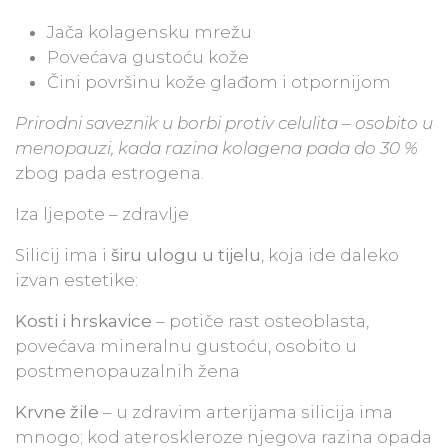
Jača kolagensku mrežu
Povećava gustoću kože
Čini površinu kože glađom i otpornijom
Prirodni saveznik u borbi protiv celulita – osobito u
menopauzi, kada razina kolagena pada do 30 %
zbog pada estrogena.
Iza ljepote – zdravlje
Silicij ima i
širu ulogu u tijelu
, koja ide daleko
izvan estetike:
Kosti i hrskavice
– potiče rast osteoblasta,
povećava mineralnu gustoću, osobito u
postmenopauzalnih žena
Krvne žile
– u zdravim arterijama silicija ima
mnogo; kod ateroskleroze njegova razina opada