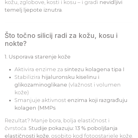
kožu, zglobove, kosti i kosu – i gradi
nevidljivi
temelj ljepote iznutra
.
Što točno silicij radi za kožu, kosu i
nokte?
​1.
Usporava starenje kože
Aktivira enzime za
sintezu kolagena tipa I
Stabilizira
hijaluronsku kiselinu i
glikozaminoglikane
(vlažnost i volumen
kože)
Smanjuje aktivnost
enzima koji razgrađuju
kolagen (MMPs
Rezultat? Manje bora, bolja elastičnost i
čvrstoća.
Studije pokazuju: 13 % poboljšanja
elastičnosti kože
, osobito kod fotoostarjele kože.