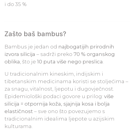
i do 35 %
Zašto baš bambus?
Bambus je jedan od
najbogatijih prirodnih
izvora silicija
– sadrži preko
70 % organskog
oblika
, što je
10 puta više nego preslica
.
U tradicionalnim kineskim, indijskim i
tibetanskim medicinama koristi se stoljećima –
za snagu, vitalnost, ljepotu i dugovječnost.
Epidemiološki podaci govore u prilog:
više
silicija = otpornija koža, sjajnija kosa i bolja
elastičnost
– sve ono što povezujemo s
tradicionalnim idealima ljepote u azijskim
kulturama.