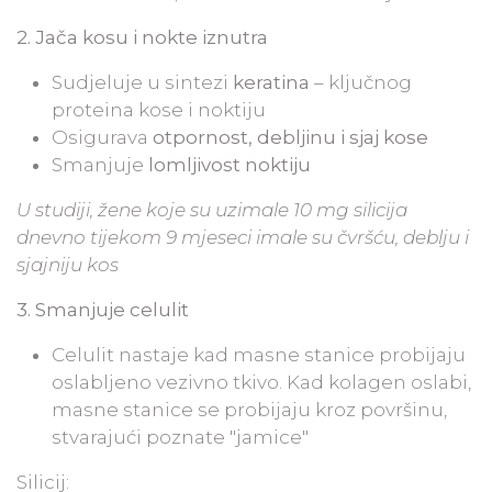
2. Jača kosu i nokte iznutra
Sudjeluje u sintezi
keratina
– ključnog
proteina kose i noktiju
Osigurava
otpornost, debljinu i sjaj kose
Smanjuje
lomljivost noktiju
U studiji, žene koje su uzimale 10 mg silicija
dnevno tijekom 9 mjeseci imale su čvršću, deblju i
sjajniju kos
3. Smanjuje celulit
Celulit nastaje kad masne stanice probijaju
oslabljeno vezivno tkivo. Kad kolagen oslabi,
masne stanice se probijaju kroz površinu,
stvarajući poznate "jamice"
Silicij: