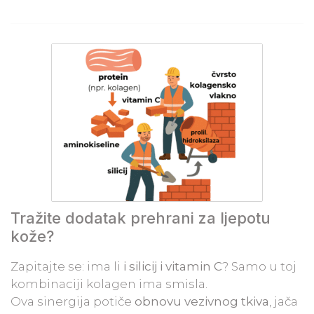
Tražite dodatak prehrani za ljepotu
kože?
Zapitajte se: ima li
i silicij i vitamin C
? Samo u toj
kombinaciji kolagen ima smisla.
Ova sinergija potiče
obnovu vezivnog tkiva
, jača