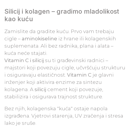
Silicij i kolagen – gradimo mladolikost
kao kuću
Zamislite da gradite kuću. Prvo vam trebaju
cigle –
aminokiseline
iz hrane ili kolagenskih
suplemenata. Ali bez radnika, plana i alata –
kuća neće stajati.
Vitamin C i silicij
su ti građevinski radnici –
majstori koji povezuju cigle, učvršćuju strukturu
i osiguravaju elastičnost.
Vitamin C
je glavni
inženjer koji aktivira enzime za sintezu
kolagena. A
silicij
cement koji povezuje,
stabilizira i osigurava trajnost strukture.
Bez njih, kolagenska "kuća" ostaje napola
izgrađena. Vjetrovi starenja, UV zračenja i stresa
lako je sruše.